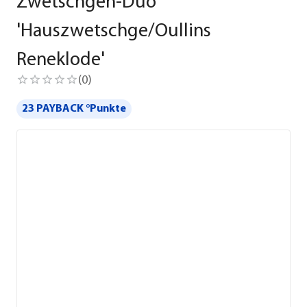
Zwetschgen-Duo
'Hauszwetschge/Oullins
Reneklode'
(
0
)
23 PAYBACK °Punkte