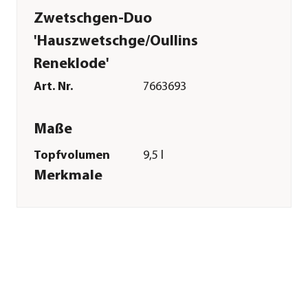
Zwetschgen-Duo
'Hauszwetschge/Oullins
Reneklode'
Art. Nr.
7663693
Maße
Topfvolumen
9,5 l
Merkmale
Farbe
Gelb
Erntezeit
August|September|Oktober
Befruchter
Selbstbefruchter
Besonderheiten
Insektenfreundlich
Pflege
Standort
sonnig|halbschattig