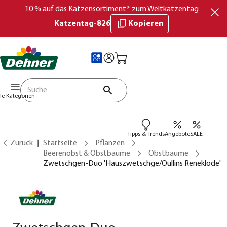
10 % auf das Katzensortiment* zum Weltkatzentag
Katzentag-826
Kopieren
lle Kategorien
Tipps & Trends
Angebote
SALE
Zurück
Startseite
Pflanzen
Beerenobst & Obstbäume
Obstbäume
Zwetschgen-Duo 'Hauszwetschge/Oullins Reneklode'