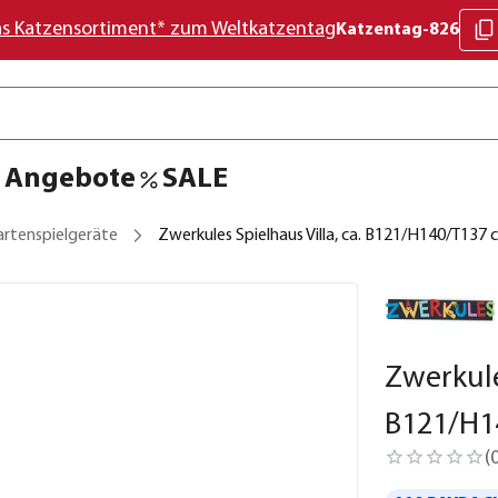
as Katzensortiment* zum Weltkatzentag
Katzentag-826
Angebote
SALE
artenspielgeräte
Zwerkules Spielhaus Villa, ca. B121/H140/T137 
Zwerkules
B121/H1
(