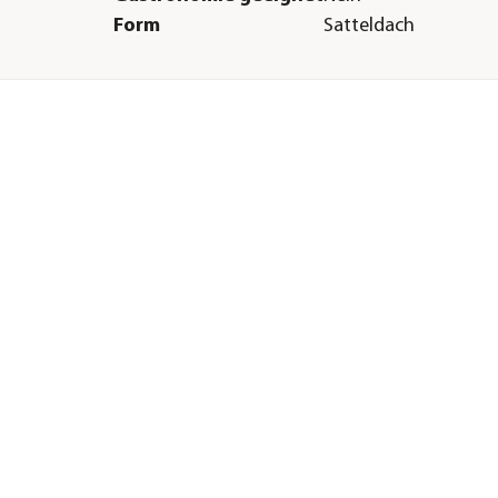
Form
Satteldach
Einsatzbereich
Outdoor