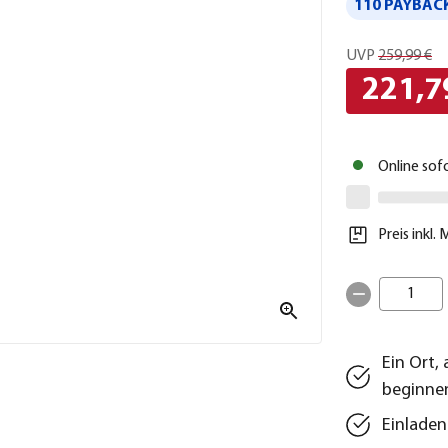
110 PAYBACK
UVP
259,99 €
221,7
Online sof
Preis inkl.
1
Ein Ort
beginne
Einladen