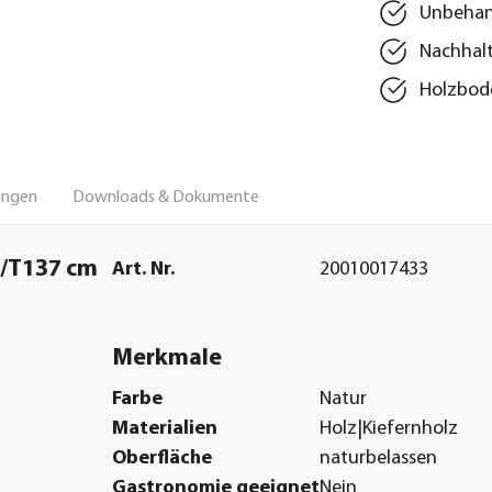
Unbehand
Nachhalt
Holzbod
ungen
Downloads & Dokumente
0/T137 cm
Art. Nr.
20010017433
Merkmale
Farbe
Natur
Materialien
Holz|Kiefernholz
Oberfläche
naturbelassen
Gastronomie geeignet
Nein