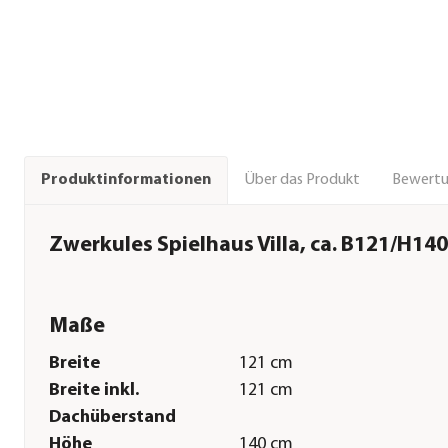
Über das Produkt
Bewert
Produktinformationen
Zwerkules Spielhaus Villa, ca. B121/H14
Maße
Breite
121 cm
Breite inkl.
121 cm
Dachüberstand
Höhe
140 cm