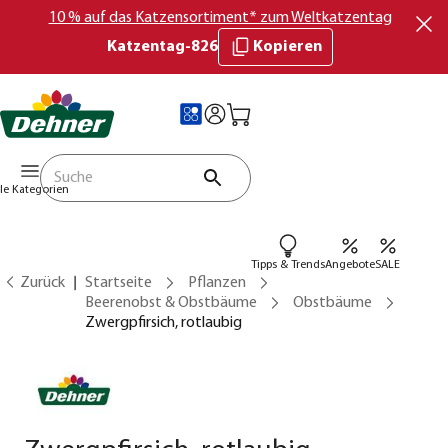
10 % auf das Katzensortiment* zum Weltkatzentag
Katzentag-826
Kopieren
lle Kategorien
Tipps & Trends
Angebote
SALE
Zurück
Startseite
Pflanzen
Beerenobst & Obstbäume
Obstbäume
Zwergpfirsich, rotlaubig