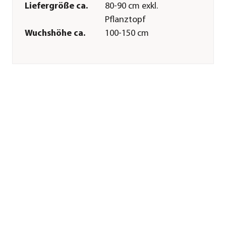
Liefergröße ca.
80-90 cm exkl.
Pflanztopf
Wuchshöhe ca.
100-150 cm
Merkmale
Farbe
Grün|Rot
Blütezeit
März|April
Erntezeit
August
Befruchter
Selbstbefruchter
Wuchsform
zwergförmig
Besonderheiten
Insektenfreundlich|Farbiges
Laub
Pflege
Standort
sonnig|windgeschützt|warm
Bodenbeschaffenheit
nährstoffreich|durchlässig
Winterhart
Ja
Pflanzzeit
ganzjährig