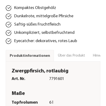
Kompaktes Obstgehölz
Dunkelrote, mittelgroße Pfirsiche
Saftig-süßes Fruchtfleisch
Unkompliziert, selbstbefruchtend
Eyecatcher: dekoratives, rotes Laub
Über das Produkt
Hinweise
Produktinformationen
Zwergpfirsich, rotlaubig
Art. Nr.
7791601
Maße
Topfvolumen
6 l