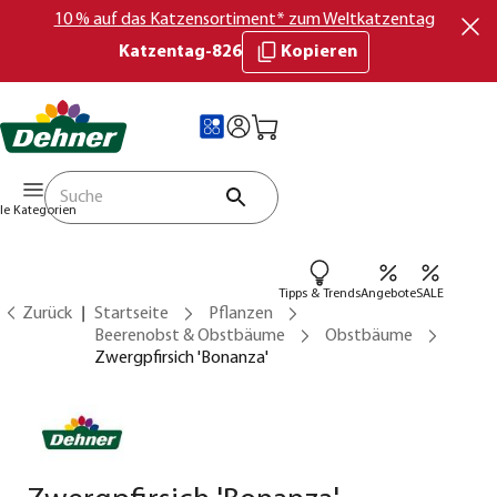
10 % auf das Katzensortiment* zum Weltkatzentag
Katzentag-826
Kopieren
lle Kategorien
Tipps & Trends
Angebote
SALE
Zurück
Startseite
Pflanzen
Beerenobst & Obstbäume
Obstbäume
Zwergpfirsich 'Bonanza'