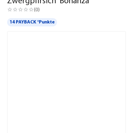
Zwergpfirsich 'Bonanza'
(
0
)
14 PAYBACK °Punkte