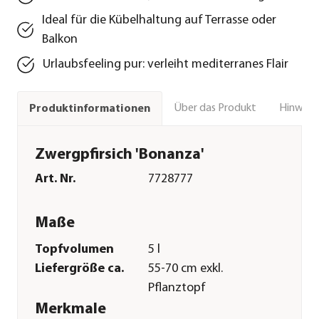
Ideal für die Kübelhaltung auf Terrasse oder
Balkon
Urlaubsfeeling pur: verleiht mediterranes Flair
Über das Produkt
Hinweise
Produktinformationen
Zwergpfirsich 'Bonanza'
Art. Nr.
7728777
Maße
Topfvolumen
5 l
Liefergröße ca.
55-70 cm exkl.
Pflanztopf
Merkmale