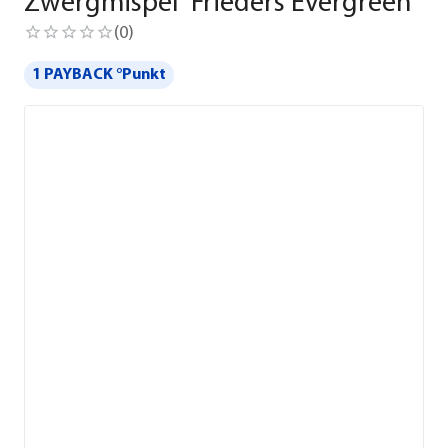
Zwergmispel 'Frieders Evergreen'
(
0
)
1 PAYBACK °Punkt