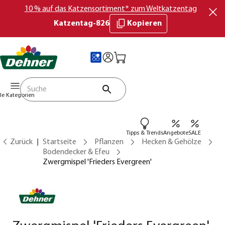
10 % auf das Katzensortiment* zum Weltkatzentag
Katzentag-826
Kopieren
lle Kategorien
Tipps & Trends
Angebote
SALE
Zurück
Startseite
Pflanzen
Hecken & Gehölze
Bodendecker & Efeu
Zwergmispel 'Frieders Evergreen'