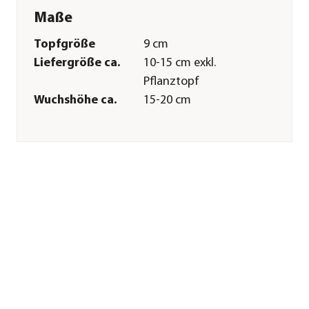
Maße
Topfgröße
9 cm
Liefergröße ca.
10-15 cm exkl.
Pflanztopf
Wuchshöhe ca.
15-20 cm
Merkmale
Farbe
Dunkelgrün|Rot
Blütezeit
Mai|Juni
Blütenmerkmal
kleinblütig
Wuchsform
kriechend|Bodendecker
Besonderheiten
immergrün|Insektenfreundlich
Lebenszyklus
mehrjährig
Pflege
Standort
sonnig|halbschattig|schattig
Bodenbeschaffenheit
humos|nährstoffreich|durchläss