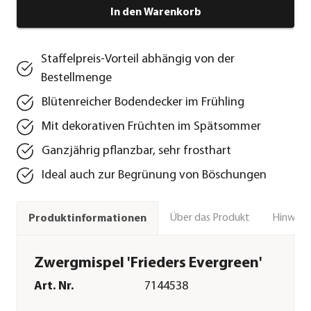
In den Warenkorb
Staffelpreis-Vorteil abhängig von der
Bestellmenge
Blütenreicher Bodendecker im Frühling
Mit dekorativen Früchten im Spätsommer
Ganzjährig pflanzbar, sehr frosthart
Ideal auch zur Begrünung von Böschungen
Über das Produkt
Hinweise
Produktinformationen
Zwergmispel 'Frieders Evergreen'
Art. Nr.
7144538