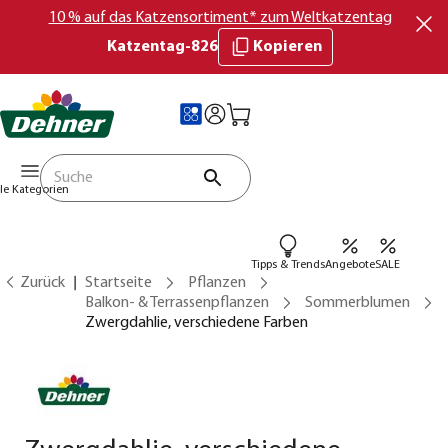
10 % auf das Katzensortiment* zum Weltkatzentag
Katzentag-826
Kopieren
lle Kategorien
Tipps & Trends
Angebote
SALE
Zurück
Startseite
Pflanzen
Balkon- & Terrassenpflanzen
Sommerblumen
Zwergdahlie, verschiedene Farben