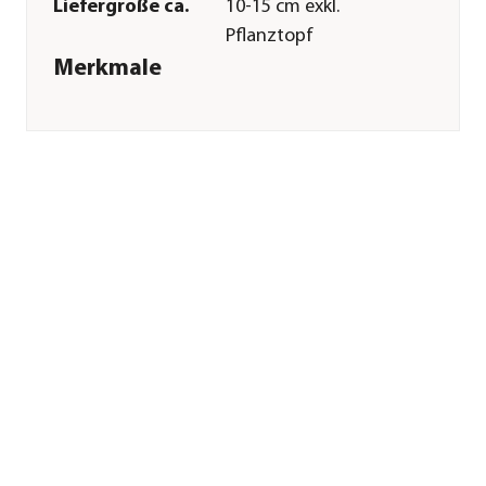
Liefergröße ca.
10-15 cm exkl.
Pflanztopf
Merkmale
Farbe
Bunt
Blütezeit
Mai|Juni|Juli|August|Septembe
Blütenmerkmal
gefüllt|mehrfarbig
Wuchsform
aufrecht|Busch|kompakt
Besonderheiten
Blütenschmuck
Lebenszyklus
einjährig
Einsatzbereich
Balkonbepflanzung|Beetbepfl
Pflege
Standort
sonnig|halbschattig
Winterhart
frostempfindlich
Sonstiges
Marke
Dehner