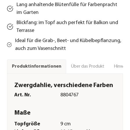
Lang anhaltende Blütenfülle für Farbenpracht
im Garten
Blickfang: im Topf auch perfekt für Balkon und
Terrasse
Ideal für die Grab-, Beet- und Kübelbepflanzung,
auch zum Vasenschnitt
Über das Produkt
Hinweise
Produktinformationen
Zwergdahlie, verschiedene Farben
Art. Nr.
8804767
Maße
Topfgröße
9 cm