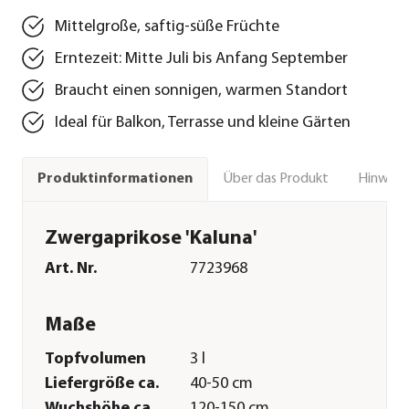
Mittelgroße, saftig-süße Früchte
Erntezeit: Mitte Juli bis Anfang September
Braucht einen sonnigen, warmen Standort
Ideal für Balkon, Terrasse und kleine Gärten
Über das Produkt
Hinweise
Produktinformationen
Zwergaprikose 'Kaluna'
Art. Nr.
7723968
Maße
Topfvolumen
3 l
Liefergröße ca.
40-50 cm
Wuchshöhe ca.
120-150 cm