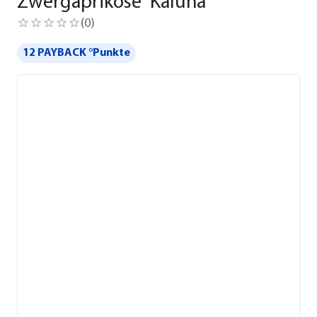
Zwergaprikose 'Kaluna'
(
0
)
12 PAYBACK °Punkte