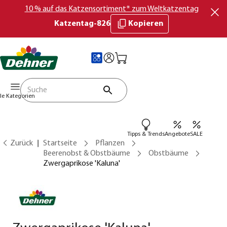
10 % auf das Katzensortiment* zum Weltkatzentag
Katzentag-826
Kopieren
lle Kategorien
Tipps & Trends
Angebote
SALE
Zurück
Startseite
Pflanzen
Beerenobst & Obstbäume
Obstbäume
Zwergaprikose 'Kaluna'