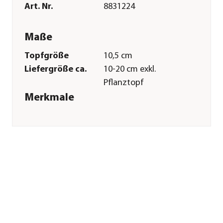
Art. Nr.
8831224
Maße
Topfgröße
10,5 cm
Liefergröße ca.
10-20 cm exkl.
Pflanztopf
Merkmale
Farbe
Gelb|Grün
Blütezeit
Juni|Juli|August
Erntezeit
August|September|Oktober
Wuchsform
kletternd
Lebenszyklus
einjährig
Anbauort
Balkon|Freiland|Gewächshaus
Pflege
Standort
sonnig|warm|windgeschützt