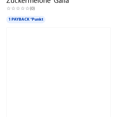
Zuckermelone 'Galia'
(
0
)
1 PAYBACK °Punkt