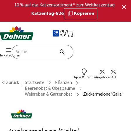
10 % auf das Katzensortiment* zum Weltkatzentag
Katzentag-826
Kopieren
lle Kategorien
Tipps & Trends
Angebote
SALE
Zurück
Startseite
Pflanzen
Beerenobst & Obstbäume
Weinreben & Gartenobst
Zuckermelone 'Galia'