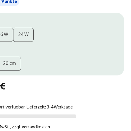
°Punkte
16 W
24 W
20 cm
 €
ort verfügbar, Lieferzeit: 3-4 Werktage
 MwSt.
,
zzgl.
Versandkosten