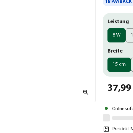
18 PAYBACK 
Leistung
8 W
Breite
15 cm
37,99
Online sof
Preis inkl.