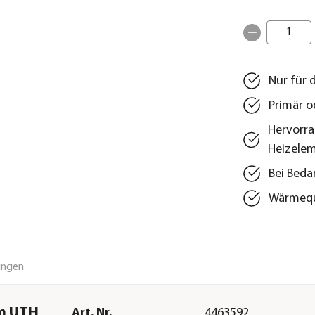
1
Nur für 
Primär o
Hervorra
Heizele
Bei Beda
Wärmeque
ungen
m UTH
Art. Nr.
4463592