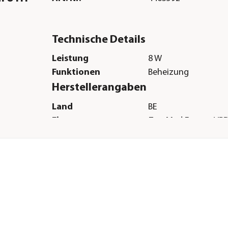
Technische Details
Leistung
8 W
Funktionen
Beheizung
Herstellerangaben
Land
BE
Firma
Zoo Med Europe VRD
E-Mail
linda@zoomed.com
Straße
Woestijnstraat
Hausnummer
57B
Postleitzahl
2880
Stadt
Bornem