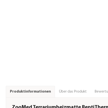
Über das Produkt
Bewert
Produktinformationen
ZooMed Terrariumheizmatte ReptiTher