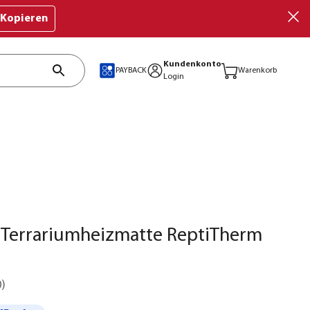
Kopieren
Kundenkonto
PAYBACK
Warenkorb
Login
Terrariumheizmatte ReptiTherm
0
)