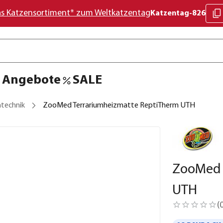
as Katzensortiment* zum Weltkatzentag
Katzentag-826
Angebote
SALE
ntechnik
ZooMed Terrariumheizmatte ReptiTherm UTH
ZooMed 
UTH
(