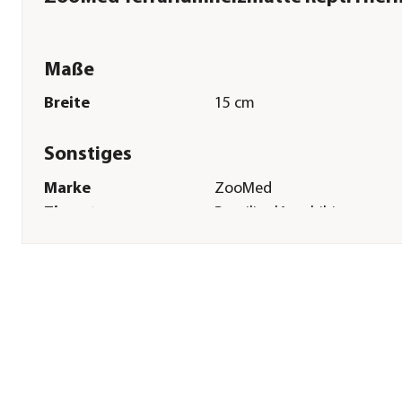
Maße
Breite
15 cm
Sonstiges
Marke
ZooMed
Tierart
Reptilien|Amphibien