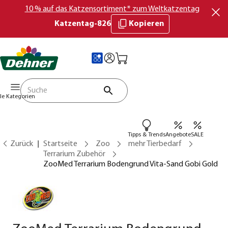
10 % auf das Katzensortiment* zum Weltkatzentag
Katzentag-826
Kopieren
lle Kategorien
Tipps & Trends
Angebote
SALE
Zurück
Startseite
Zoo
mehr Tierbedarf
Terrarium Zubehör
ZooMed Terrarium Bodengrund Vita-Sand Gobi Gold