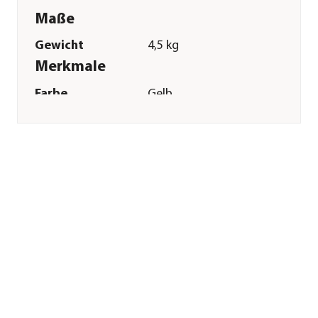
Maße
Gewicht
4,5 kg
Merkmale
Farbe
Gelb
Sonstiges
Marke
ZooMed
Tierart
Reptilien
Herstellerangaben
Land
BE
Firma
Zoo Med Europe
VRD/Actius
E-Mail
linda@zoomed.com
Straße
Woestijnstraat
Hausnummer
57B