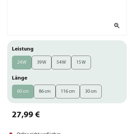
Leistung
24 W
39 W
54 W
15 W
Länge
60 cm
86 cm
116 cm
30 cm
27,99 €