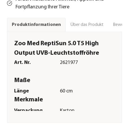
Fortpflanzung Ihrer Tiere
Über das Produkt
Bewert
Produktinformationen
Zoo Med ReptiSun 5.0 T5 High
Output UVB-Leuchtstoffröhre
Art. Nr.
2621977
Maße
Länge
60 cm
Merkmale
Verpackung
Karton
Technische Details