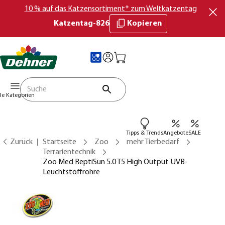
10 % auf das Katzensortiment* zum Weltkatzentag
Katzentag-826
Kopieren
lle Kategorien
Tipps & Trends
Angebote
SALE
Zurück
Startseite
Zoo
mehr Tierbedarf
Terrarientechnik
Zoo Med ReptiSun 5.0 T5 High Output UVB-
Leuchtstoffröhre