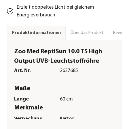
Erzielt doppeltes Licht bei gleichem
Energieverbrauch
Über das Produkt
Bewert
Produktinformationen
Zoo Med ReptiSun 10.0 T5 High
Output UVB-Leuchtstoffröhre
Art. Nr.
2627685
Maße
Länge
60 cm
Merkmale
Verpackung
Karton
Technische Details