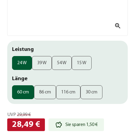
Leistung
24 W
39 W
54 W
15 W
Länge
60 cm
86 cm
116 cm
30 cm
UVP
29,99 €
28,49 €
Sie sparen 1,50 €