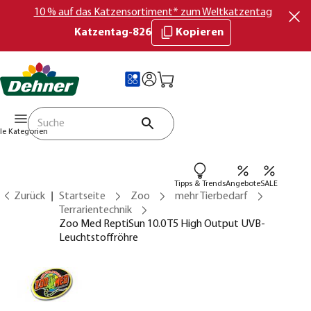
10 % auf das Katzensortiment* zum Weltkatzentag
Katzentag-826
Kopieren
lle Kategorien
Tipps & Trends
Angebote
SALE
Zurück
Startseite
Zoo
mehr Tierbedarf
Terrarientechnik
Zoo Med ReptiSun 10.0 T5 High Output UVB-
Leuchtstoffröhre