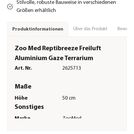
Stilvolle, robuste Bauweise in verschiedenen
Größen erhältlich
Über das Produkt
Bewert
Produktinformationen
Zoo Med Reptibreeze Freiluft
Aluminium Gaze Terrarium
Art. Nr.
2625713
Maße
Höhe
50 cm
Sonstiges
Marke
ZooMed
Tierart
Reptilien