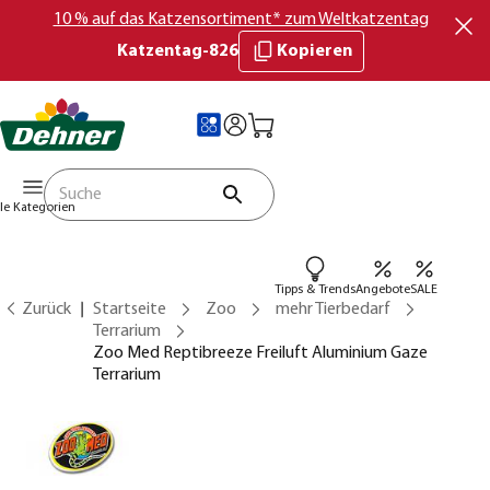
10 % auf das Katzensortiment* zum Weltkatzentag
Katzentag-826
Kopieren
lle Kategorien
Tipps & Trends
Angebote
SALE
Zurück
Startseite
Zoo
mehr Tierbedarf
Terrarium
Zoo Med Reptibreeze Freiluft Aluminium Gaze
Terrarium