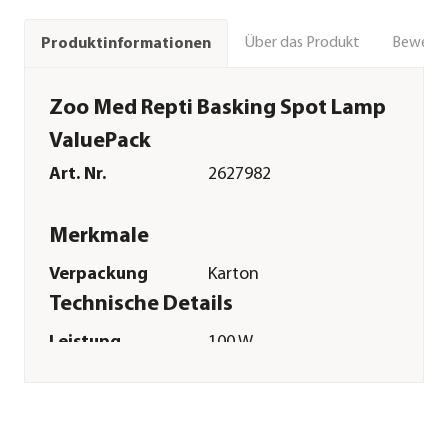
Über das Produkt
Bewert
Produktinformationen
Zoo Med Repti Basking Spot Lamp
ValuePack
Art. Nr.
2627982
Merkmale
Verpackung
Karton
Technische Details
Leistung
100 W
Funktionen
Beleuchtung|Beheizung
Sonstiges
Marke
ZooMed