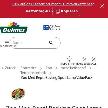
10 % auf das Katzensortiment* zum Weltkatzentag
Katzentag-826
Kopieren
lle Kategorien
Tipps & Trends
Angebote
SALE
Zurück
Startseite
Zoo
mehr Tierbedarf
Terrarientechnik
Zoo Med Repti Basking Spot Lamp ValuePack