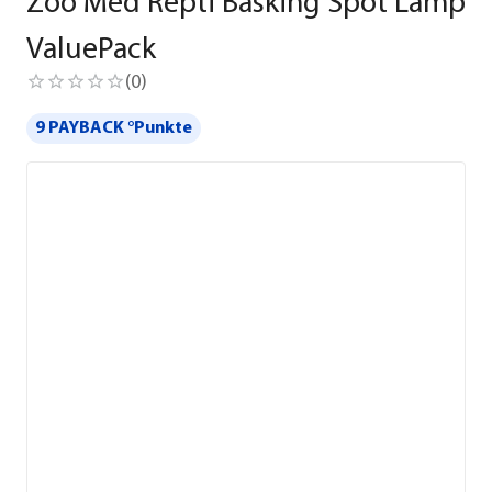
Zoo Med Repti Basking Spot Lamp
ValuePack
(
0
)
9 PAYBACK °Punkte