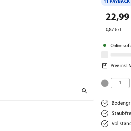
11 PAYBACK 
22,99
0,87 €
/
l
Online sof
Preis inkl.
1
Bodengru
Staubfre
Vollstän