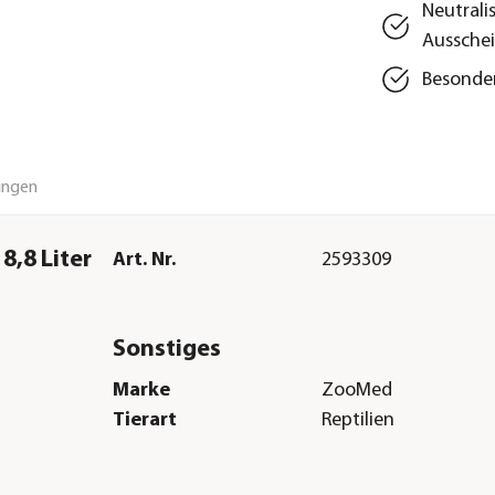
Neutral
Aussche
Besonder
ungen
8,8 Liter
Art. Nr.
2593309
Sonstiges
Marke
ZooMed
Tierart
Reptilien