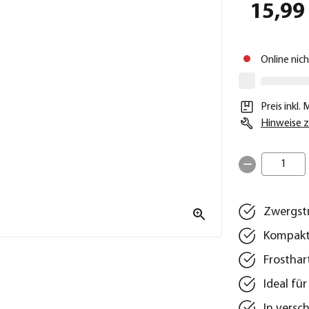
15,99
Online nic
Preis inkl.
Hinweise z
1
Zwergstr
Kompakte
Frosthar
Ideal fü
In versc