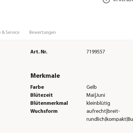
 & Service
Bewertungen
Art. Nr.
7199557
Merkmale
Farbe
Gelb
Blütezeit
Mai|Juni
Blütenmerkmal
kleinblütig
Wuchsform
aufrecht|breit-
rundlich|kompakt|B
Besonderheiten
Insektenfreundlich|