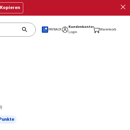
Kopieren
Kundenkonto
PAYBACK
Warenkorb
Login
0
)
Punkte