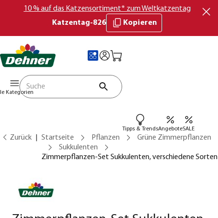
10 % auf das Katzensortiment* zum Weltkatzentag
Katzentag-826
Kopieren
lle Kategorien
Tipps & Trends
Angebote
SALE
Zurück
Startseite
Pflanzen
Grüne Zimmerpflanzen
Sukkulenten
Zimmerpflanzen-Set Sukkulenten, verschiedene Sorten