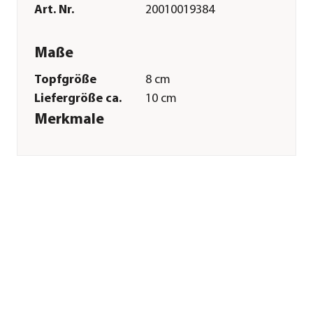
Art. Nr.
20010019384
Maße
Topfgröße
8 cm
Liefergröße ca.
10 cm
Merkmale
Farbe
Hellgrün|Grün|Weiß|Bunt
Materialien
Keramik
Wuchsform
aufrecht
Besonderheiten
pflegeleicht
Pflege
Standort
hell|keine direkte
Sonne
Gießempfehlung
Wenig
Sonstiges