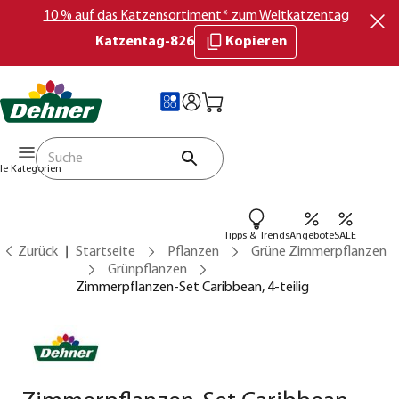
10 % auf das Katzensortiment* zum Weltkatzentag
Katzentag-826
Kopieren
lle Kategorien
Tipps & Trends
Angebote
SALE
Zurück
Startseite
Pflanzen
Grüne Zimmerpflanzen
Grünpflanzen
Zimmerpflanzen-Set Caribbean, 4-teilig