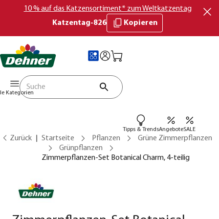
10 % auf das Katzensortiment* zum Weltkatzentag
Katzentag-826
Kopieren
lle Kategorien
Tipps & Trends
Angebote
SALE
Zurück
Startseite
Pflanzen
Grüne Zimmerpflanzen
Grünpflanzen
Zimmerpflanzen-Set Botanical Charm, 4-teilig