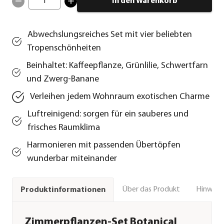
1
In den Warenkorb
Abwechslungsreiches Set mit vier beliebten
Tropenschönheiten
Beinhaltet: Kaffeepflanze, Grünlilie, Schwertfarn
und Zwerg-Banane
Verleihen jedem Wohnraum exotischen Charme
Luftreinigend: sorgen für ein sauberes und
frisches Raumklima
Harmonieren mit passenden Übertöpfen
wunderbar miteinander
Über das Produkt
Hinweise
Produktinformationen
Zimmerpflanzen-Set Botanical