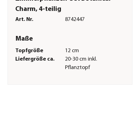
Charm, 4-teilig
Art. Nr.
8742447
Maße
Topfgröße
12 cm
Liefergröße ca.
20-30 cm inkl.
Pflanztopf
Merkmale
Farbe
Hellgrün|Grün|Dunkelgrün|Wei
Wuchsform
aufrecht|
überhängend
Besonderheiten
luftreinigend|pflegeleicht|Farbi
Laub
Pflege