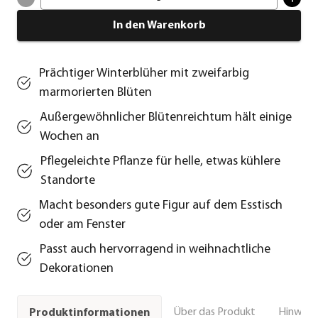
In den Warenkorb
Prächtiger Winterblüher mit zweifarbig
marmorierten Blüten
Außergewöhnlicher Blütenreichtum hält einige
Wochen an
Pflegeleichte Pflanze für helle, etwas kühlere
Standorte
Macht besonders gute Figur auf dem Esstisch
oder am Fenster
Passt auch hervorragend in weihnachtliche
Dekorationen
Über das Produkt
Hinweise
Produktinformationen