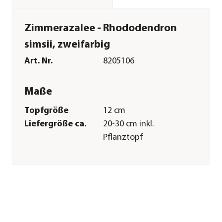
Zimmerazalee - Rhododendron
simsii, zweifarbig
Art. Nr.
8205106
Maße
Topfgröße
12 cm
Liefergröße ca.
20-30 cm inkl.
Pflanztopf
Merkmale
Farbe
Zartrosa|Rosa|Pink|Weiß
Blütezeit
September|Oktober|November|D
Blütenmerkmal
gefüllt|mehrfarbig
Wuchsform
Busch|kompakt