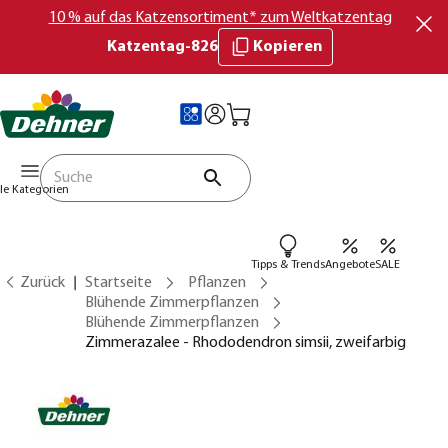
10 % auf das Katzensortiment* zum Weltkatzentag
Katzentag-826
Kopieren
lle Kategorien
Tipps & Trends
Angebote
SALE
Zurück
Startseite
Pflanzen
Blühende Zimmerpflanzen
Blühende Zimmerpflanzen
Zimmerazalee - Rhododendron simsii, zweifarbig