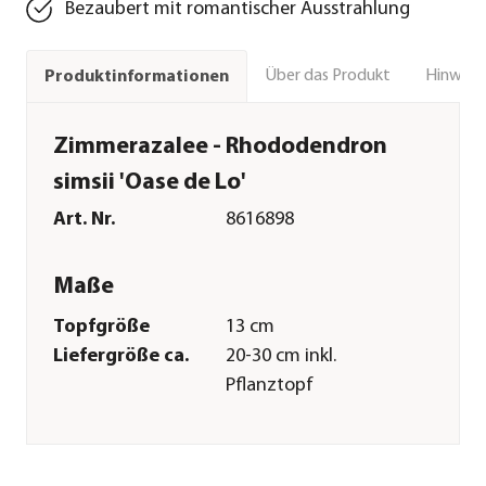
Bezaubert mit romantischer Ausstrahlung
Über das Produkt
Hinweise
Produktinformationen
Zimmerazalee - Rhododendron
simsii 'Oase de Lo'
Art. Nr.
8616898
Maße
Topfgröße
13 cm
Liefergröße ca.
20-30 cm inkl.
Pflanztopf
Merkmale
Farbe
Zartrosa|Rosa