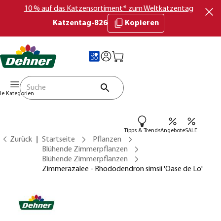
10 % auf das Katzensortiment* zum Weltkatzentag
Katzentag-826
Kopieren
lle Kategorien
Tipps & Trends
Angebote
SALE
Zurück
Startseite
Pflanzen
Blühende Zimmerpflanzen
Blühende Zimmerpflanzen
Zimmerazalee - Rhododendron simsii 'Oase de Lo'