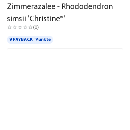
Zimmerazalee - Rhododendron
simsii 'Christine®'
(
0
)
9 PAYBACK °Punkte