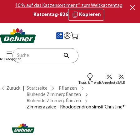
10 % auf das Katzensortiment* zum Weltkatzentag
Katzentag-826
Kopieren
lle Kategorien
Tipps & Trends
Angebote
SALE
Zurück
Startseite
Pflanzen
Blühende Zimmerpflanzen
Blühende Zimmerpflanzen
Zimmerazalee - Rhododendron simsii 'Christine®'