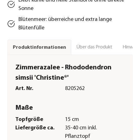
Liebt kühle und helle Standorte ohne direkte
Sonne
Blütenmeer: überreiche und extra lange
Blütenfülle
Über das Produkt
Hinweise
Produktinformationen
Zimmerazalee - Rhododendron
simsii 'Christine®'
Art. Nr.
8205262
Maße
Topfgröße
15 cm
Liefergröße ca.
35-40 cm inkl.
Pflanztopf