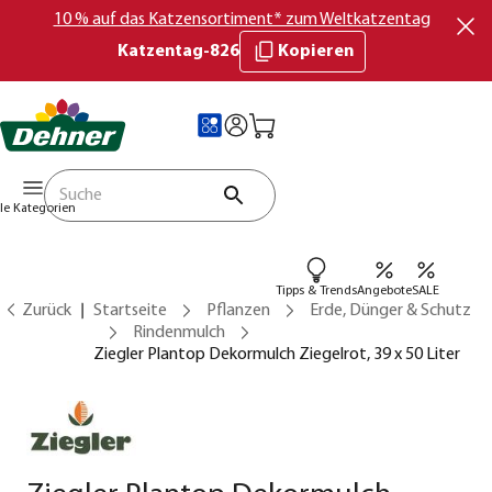
10 % auf das Katzensortiment* zum Weltkatzentag
Katzentag-826
Kopieren
lle Kategorien
Tipps & Trends
Angebote
SALE
Zurück
Startseite
Pflanzen
Erde, Dünger & Schutz
Rindenmulch
Ziegler Plantop Dekormulch Ziegelrot, 39 x 50 Liter