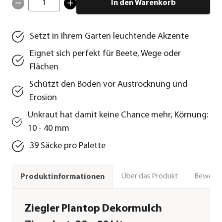
1
In den Warenkorb
Setzt in Ihrem Garten leuchtende Akzente
Eignet sich perfekt für Beete, Wege oder
Flächen
Schützt den Boden vor Austrocknung und
Erosion
Unkraut hat damit keine Chance mehr, Körnung:
10 - 40 mm
39 Säcke pro Palette
Über das Produkt
Bewert
Produktinformationen
Ziegler Plantop Dekormulch