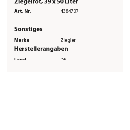
Ziegelrot, 39 x 50 Liter
Art. Nr.
4384707
Sonstiges
Marke
Ziegler
Herstellerangaben
Land
DE
Firma
GREGOR ZIEGLER
GMBH
E-Mail
service@ziegler-
erden.de
Straße
Stein
Hausnummer
33
Postleitzahl
95703
Stadt
Plößberg