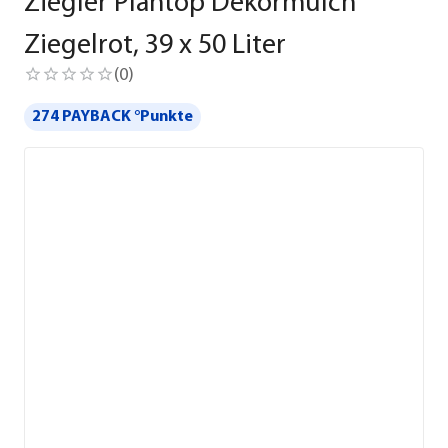
Ziegler Plantop Dekormulch
Ziegelrot, 39 x 50 Liter
(
0
)
274 PAYBACK °Punkte