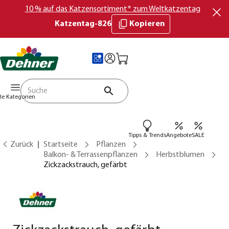
10 % auf das Katzensortiment* zum Weltkatzentag
Katzentag-826
Kopieren
lle Kategorien
Tipps & Trends
Angebote
SALE
Zurück
Startseite
Pflanzen
Balkon- & Terrassenpflanzen
Herbstblumen
Zickzackstrauch, gefärbt