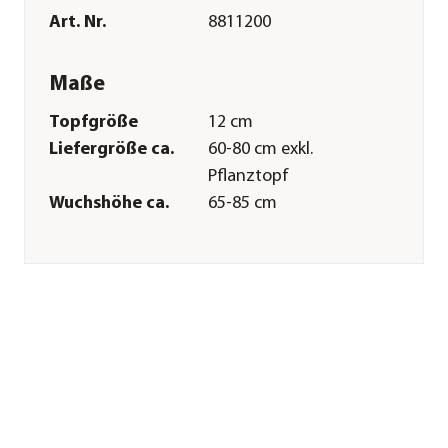
Art. Nr.
8811200
Maße
Topfgröße
12 cm
Liefergröße ca.
60-80 cm exkl.
Pflanztopf
Wuchshöhe ca.
65-85 cm
Merkmale
Farbe
Silber|Weiß
Blütezeit
Februar|März
Blütenmerkmal
kleinblütig
Wuchsform
aufrecht
Besonderheiten
Blütenschmuck|Farbiges
Laub
Lebenszyklus
einjährig