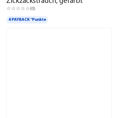
Zickzackstrauch, gefärbt
(
0
)
4 PAYBACK °Punkte