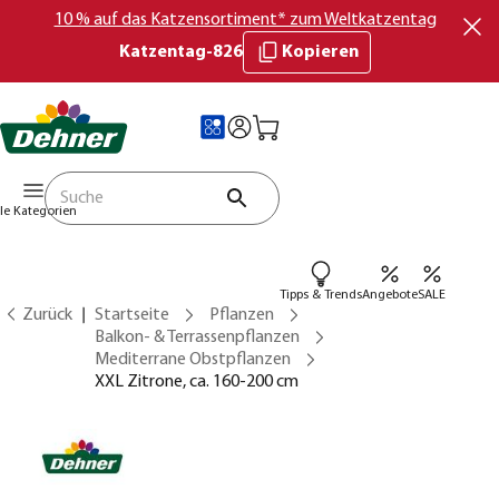
10 % auf das Katzensortiment* zum Weltkatzentag
Katzentag-826
Kopieren
lle Kategorien
Tipps & Trends
Angebote
SALE
Zurück
Startseite
Pflanzen
Balkon- & Terrassenpflanzen
Mediterrane Obstpflanzen
XXL Zitrone, ca. 160-200 cm