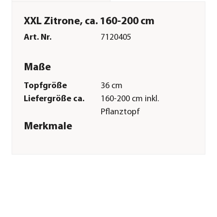
XXL Zitrone, ca. 160-200 cm
Art. Nr.
7120405
Maße
Topfgröße
36 cm
Liefergröße ca.
160-200 cm inkl.
Pflanztopf
Merkmale
Farbe
Gelb
Blütezeit
ganzjährig möglich
Duft
duftend
Wuchsform
Stämmchen
Besonderheiten
immergrün|Fruchtschmuck|Blü
Pflege