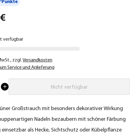
°Punkte
 €
ht verfügbar
 MwSt.
,
zzgl.
Versandkosten
um Service und Anlieferung
Nicht verfügbar
ner Großstrauch mit besonders dekorativer Wirkung
huppenartigen Nadeln bezaubern mit schöner Färbung
ig einsetzbar als Hecke, Sichtschutz oder Kübelpflanze