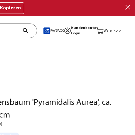
Kopieren
Kundenkonto
PAYBACK
Warenkorb
Login
nsbaum 'Pyramidalis Aurea', ca.
 cm
0
)