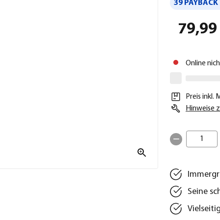
39 PAYBACK 
79,99
Online nic
Preis inkl.
Hinweise z
1
Immergrü
Seine sc
Vielseit