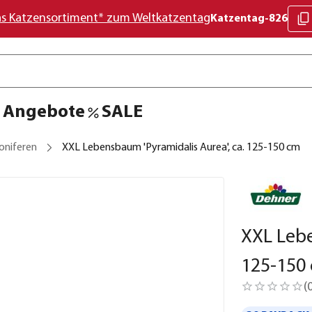
as Katzensortiment* zum Weltkatzentag
Katzentag-826
Angebote
SALE
oniferen
XXL Lebensbaum 'Pyramidalis Aurea', ca. 125-150 cm
XXL Lebe
125-150
(