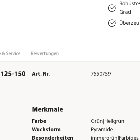
Robustes
Grad
Überzeug
 & Service
Bewertungen
 125-150
Art. Nr.
7550759
Merkmale
Farbe
Grün|Hellgrün
Wuchsform
Pyramide
Besonderheiten
immergrün|Farbiges