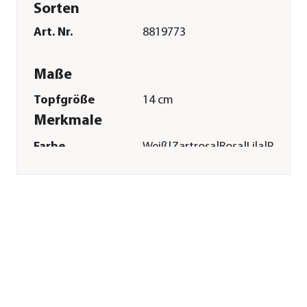
Sorten
Art. Nr.
8819773
Maße
Topfgröße
14 cm
Merkmale
Farbe
Weiß|Zartrosa|Rosa|Lila|Pink
Blütezeit
April|Mai|Juni|Juli|August|Se
Blütenmerkmal
gefüllt|mehrfarbig
Wuchsform
aufrecht|kompakt
Besonderheiten
Insektenfreundlich|Blütenschm
Lebenszyklus
einjährig
Einsatzbereich
Balkonbepflanzung|Beetbepfl
Pflege
Standort
halbschattig