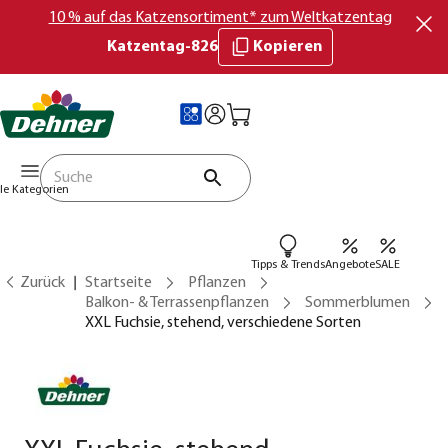
10 % auf das Katzensortiment* zum Weltkatzentag
Katzentag-826
Kopieren
lle Kategorien
Tipps & Trends
Angebote
SALE
Zurück
Startseite
Pflanzen
Balkon- & Terrassenpflanzen
Sommerblumen
XXL Fuchsie, stehend, verschiedene Sorten