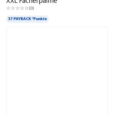
XXL Fächerpalme
(
0
)
37 PAYBACK °Punkte