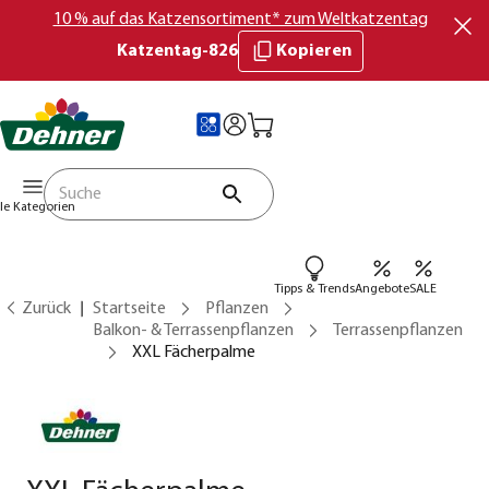
10 % auf das Katzensortiment* zum Weltkatzentag
Katzentag-826
Kopieren
lle Kategorien
Tipps & Trends
Angebote
SALE
Zurück
Startseite
Pflanzen
Balkon- & Terrassenpflanzen
Terrassenpflanzen
XXL Fächerpalme