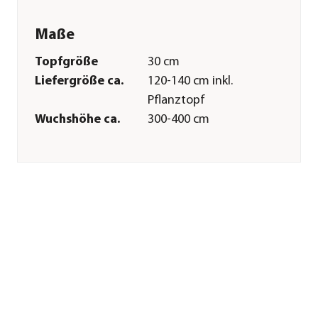
Maße
Topfgröße
30 cm
Liefergröße ca.
120-140 cm inkl.
Pflanztopf
Wuchshöhe ca.
300-400 cm
Merkmale
Farbe
Grün
Wuchsform
baumförmig
Pflege
Standort
hell|sonnig|warm
Bodenbeschaffenheit
nährstoffreich|durchlässig
Winterhart
bis -5 Grad
Düngung
zweiwöchentlich
von März bis