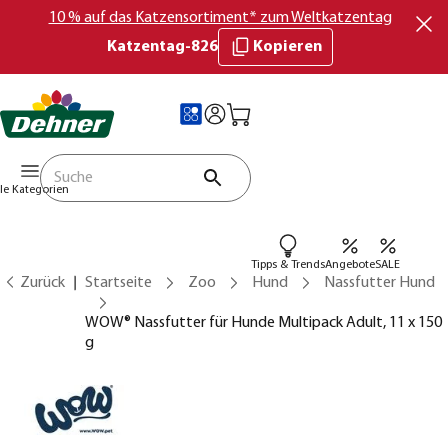
10 % auf das Katzensortiment* zum Weltkatzentag
Katzentag-826
Kopieren
lle Kategorien
Tipps & Trends
Angebote
SALE
Zurück
Startseite
Zoo
Hund
Nassfutter Hund
WOW® Nassfutter für Hunde Multipack Adult, 11 x 150
g