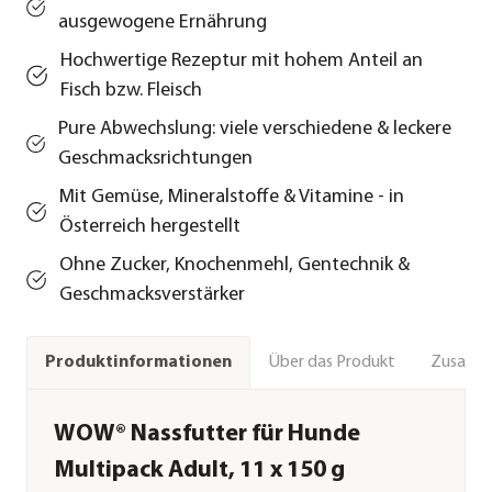
ausgewogene Ernährung
Hochwertige Rezeptur mit hohem Anteil an
Fisch bzw. Fleisch
Pure Abwechslung: viele verschiedene & leckere
Geschmacksrichtungen
Mit Gemüse, Mineralstoffe & Vitamine - in
Österreich hergestellt
Ohne Zucker, Knochenmehl, Gentechnik &
Geschmacksverstärker
Über das Produkt
Zusamm
Produktinformationen
WOW® Nassfutter für Hunde
Multipack Adult, 11 x 150 g