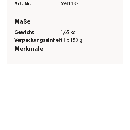
Art. Nr.
6941132
Maße
Gewicht
1,65 kg
Verpackungseinheit
11 x 150 g
Merkmale
Sorte
Rind|Lamm|Wild|Lachs|Pute
Futterart
Nassfutter
Spezialfutter
Allergiker|Getreidefrei|Glutenfr
Verpackung
Schale
Sonstiges
Marke
WOW
Tierart
Hunde
Lebensphase
Adult
Herstellerangaben