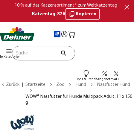
10 % auf das Katzensortiment* zum Weltkatzentag
Katzentag-826
Kopieren
lle Kategorien
Tipps & Trends
Angebote
SALE
Zurück
Startseite
Zoo
Hund
Nassfutter Hund
WOW® Nassfutter für Hunde Multipack Adult, 11 x 150
g