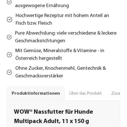
ausgewogene Ernährung
Hochwertige Rezeptur mit hohem Anteil an
Fisch bzw. Fleisch
Pure Abwechslung: viele verschiedene & leckere
Geschmacksrichtungen
Mit Gemüse, Mineralstoffe & Vitamine - in
Österreich hergestellt
Ohne Zucker, Knochenmehl, Gentechnik &
Geschmacksverstärker
Über das Produkt
Zusamm
Produktinformationen
WOW® Nassfutter für Hunde
Multipack Adult, 11 x 150 g