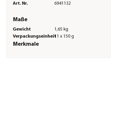
Art. Nr.
6941132
Maße
Gewicht
1,65 kg
Verpackungseinheit
11 x 150 g
Merkmale
Sorte
Rind|Lamm|Wild|Lachs|Pute
Futterart
Nassfutter
Spezialfutter
Allergiker|Getreidefrei|Glutenfr
Verpackung
Schale
Sonstiges
Marke
WOW
Tierart
Hunde
Lebensphase
Adult
Herstellerangaben