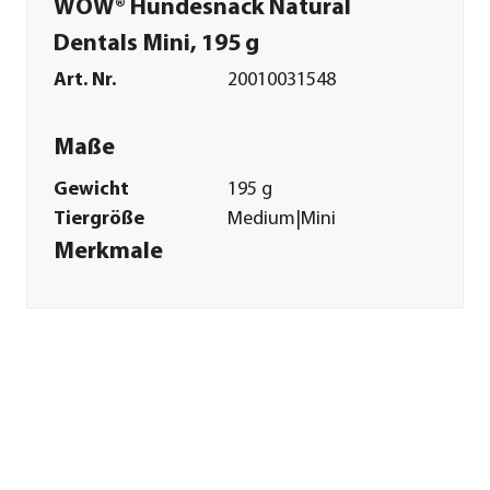
WOW® Hundesnack Natural
Dentals Mini, 195 g
Art. Nr.
20010031548
Maße
Gewicht
195 g
Tiergröße
Medium|Mini
Merkmale
Sorte
Geflügel
Futterart
Zahnpflege
Spezialfutter
Getreidefrei
Verpackung
Beutel
Sonstiges
Marke
WOW
Tierart
Hunde