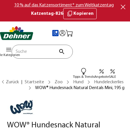
10 % auf das Katzensortiment* zum Weltkatzentag
Katzentag-826
Kopieren
lle Kategorien
Tipps & Trends
Angebote
SALE
Zurück
Startseite
Zoo
Hund
Hundeleckerlies
WOW® Hundesnack Natural Dentals Mini, 195 g
WOW® Hundesnack Natural