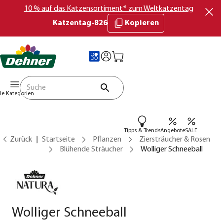
10 % auf das Katzensortiment* zum Weltkatzentag
Katzentag-826
Kopieren
lle Kategorien
Tipps & Trends
Angebote
SALE
Zurück
Startseite
Pflanzen
Ziersträucher & Rosen
Blühende Sträucher
Wolliger Schneeball
Wolliger Schneeball