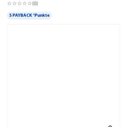
(
0
)
5 PAYBACK °Punkte