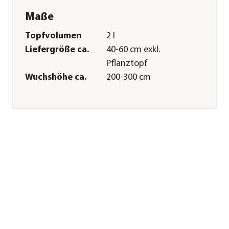
Maße
Topfvolumen
2 l
Liefergröße ca.
40-60 cm exkl.
Pflanztopf
Wuchshöhe ca.
200-300 cm
Merkmale
Blütezeit
Mai
Wuchsform
Strauch
Besonderheiten
Insektenfreundlich|Blütenschm
Lebenszyklus
mehrjährig
Pflege
Standort
hell|sonnig|halbschattig
Bodenbeschaffenheit
Keine besonderen
Ansprüche|durchlässig