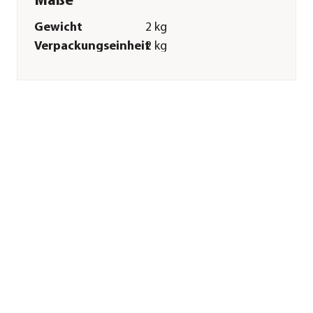
Maße
Gewicht
2 kg
Verpackungseinheit
2 kg
Merkmale
Sorte
Lachs|Kartoffeln|Reis
Futterart
Trockenfutter
Spezialfutter
Weizenfrei|Allergiker|Glutenfrei
Verpackung
Beutel
Sonstiges
Marke
WOLFSBLUT
Tierart
Hunde
Lebensphase
Adult
Herstellerangaben
Land
DE
Firma
Premium Pet