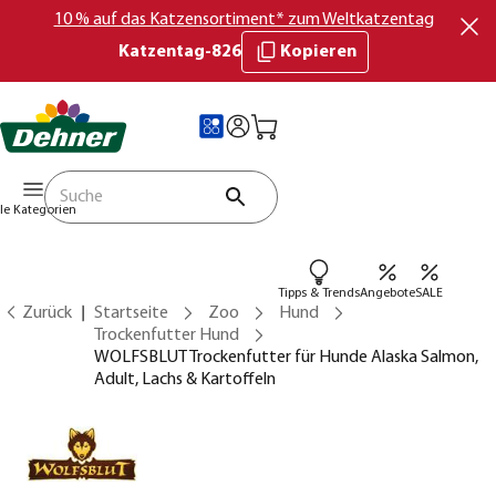
10 % auf das Katzensortiment* zum Weltkatzentag
Katzentag-826
Kopieren
lle Kategorien
Tipps & Trends
Angebote
SALE
Zurück
Startseite
Zoo
Hund
Trockenfutter Hund
WOLFSBLUT Trockenfutter für Hunde Alaska Salmon,
Adult, Lachs & Kartoffeln