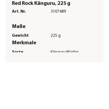
Red Rock Känguru, 225 g
Art. Nr.
3107489
Maße
Gewicht
225 g
Merkmale
Sorte
Känguru|Kürbis
Futterart
Knuspersnacks
Spezialfutter
Allergiker|Getreidefrei|Glutenfr
Verpackung
Beutel
Sonstiges
Marke
WOLFSBLUT
Tierart
Hunde
Lebensphase
Adult
Herstellerangaben