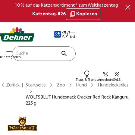
10 % auf das Katzensortiment* zum Weltkatzentag
Katzentag-826
Kopieren
lle Kategorien
Tipps & Trends
Angebote
SALE
Zurück
Startseite
Zoo
Hund
Hundeleckerlies
WOLFSBLUT Hundesnack Cracker Red Rock Känguru,
225 g