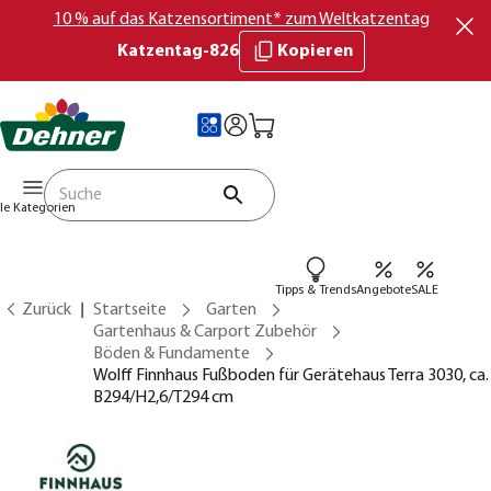
10 % auf das Katzensortiment* zum Weltkatzentag
Katzentag-826
Kopieren
lle Kategorien
Tipps & Trends
Angebote
SALE
Zurück
Startseite
Garten
Gartenhaus & Carport Zubehör
Böden & Fundamente
Wolff Finnhaus Fußboden für Gerätehaus Terra 3030, ca.
B294/H2,6/T294 cm