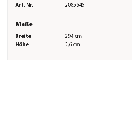
Art. Nr.
2085645
Maße
Breite
294 cm
Höhe
2,6 cm
Tiefe
294 cm
Gewicht
345 kg
Grundfläche
8,6 m²
Merkmale
Farbe
Anthrazit
Materialien
WPC
Sonstiges
Marke
Wolff Finnhaus
Montagezustand
Lieferung erfolgt
zerlegt