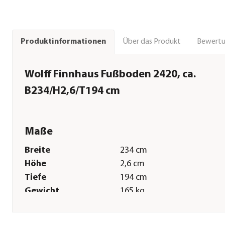
Über das Produkt
Bewert
Produktinformationen
Wolff Finnhaus Fußboden 2420, ca.
B234/H2,6/T194 cm
Maße
Breite
234 cm
Höhe
2,6 cm
Tiefe
194 cm
Gewicht
165 kg
Grundfläche
4,5 m²
Sonstiges