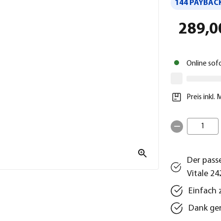
144 PAYBACK
289,0
Online sof
Preis inkl.
1
Der pass
Vitale 24
Einfach 
Dank ger