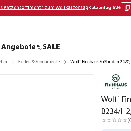
as Katzensortiment* zum Weltkatzentag
Katzentag-826
Angebote
SALE
ehör
Böden & Fundamente
Wolff Finnhaus Fußboden 2420,
Wolff Fi
B234/H2
(