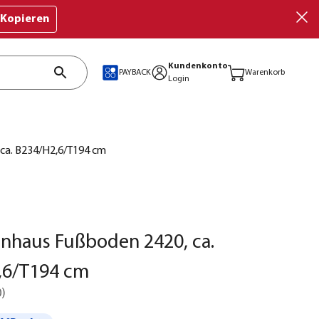
Kopieren
Kundenkonto
PAYBACK
Warenkorb
Login
 ca. B234/H2,6/T194 cm
nnhaus Fußboden 2420, ca.
,6/T194 cm
0
)