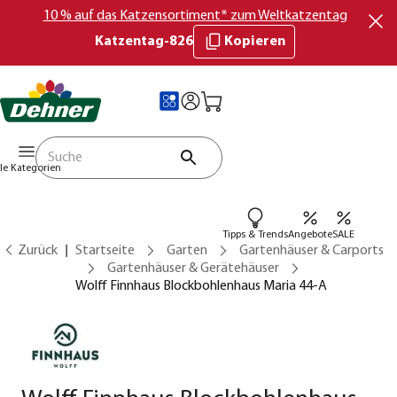
10 % auf das Katzensortiment* zum Weltkatzentag
Katzentag-826
Kopieren
lle Kategorien
Tipps & Trends
Angebote
SALE
Zurück
Startseite
Garten
Gartenhäuser & Carports
Gartenhäuser & Gerätehäuser
Wolff Finnhaus Blockbohlenhaus Maria 44-A