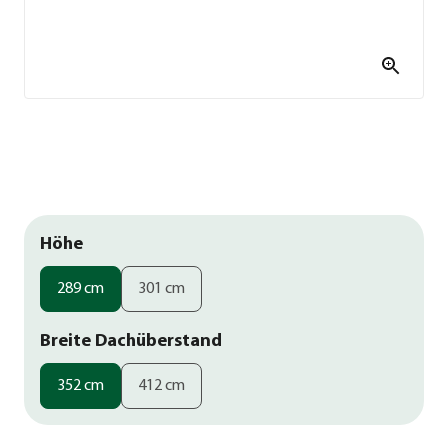
Höhe
289 cm
301 cm
Breite Dachüberstand
352 cm
412 cm