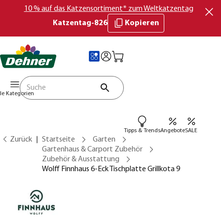
10 % auf das Katzensortiment* zum Weltkatzentag
Katzentag-826
Kopieren
lle Kategorien
Tipps & Trends
Angebote
SALE
Zurück
Startseite
Garten
Gartenhaus & Carport Zubehör
Zubehör & Ausstattung
Wolff Finnhaus 6-Eck Tischplatte Grillkota 9