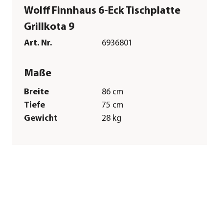
Wolff Finnhaus 6-Eck Tischplatte
Grillkota 9
Art. Nr.
6936801
Maße
Breite
86 cm
Tiefe
75 cm
Gewicht
28 kg
Merkmale
Farbe
Natur
Materialien
Fichtenholz
Oberfläche
lackiert
Sonstiges
Marke
Wolff Finnhaus