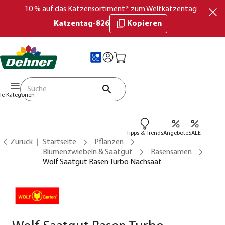
10 % auf das Katzensortiment* zum Weltkatzentag
Katzentag-826
Kopieren
lle Kategorien
Tipps & Trends
Angebote
SALE
Zurück
Startseite
Pflanzen
Blumenzwiebeln & Saatgut
Rasensamen
Wolf Saatgut Rasen Turbo Nachsaat