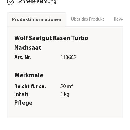
Schnelle Keimung
Über das Produkt
Bewert
Produktinformationen
Wolf Saatgut Rasen Turbo
Nachsaat
Art. Nr.
113605
Merkmale
Reicht für ca.
50 m²
Inhalt
1 kg
Pflege
Aussaat-/
0,5 cm
Pflanztiefe
Aussaatzeit
April|Mai|Juni|Juli|August|Sep