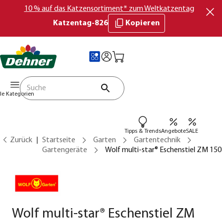
10 % auf das Katzensortiment* zum Weltkatzentag
Katzentag-826
Kopieren
lle Kategorien
Tipps & Trends
Angebote
SALE
Zurück
Startseite
Garten
Gartentechnik
Gartengeräte
Wolf multi-star® Eschenstiel ZM 150
Wolf multi-star® Eschenstiel ZM