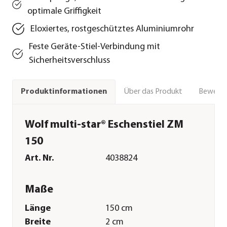
optimale Griffigkeit
Eloxiertes, rostgeschütztes Aluminiumrohr
Feste Geräte-Stiel-Verbindung mit
Sicherheitsverschluss
Über das Produkt
Bewert
Produktinformationen
Wolf multi-star® Eschenstiel ZM
150
Art. Nr.
4038824
Maße
Länge
150 cm
Breite
2 cm