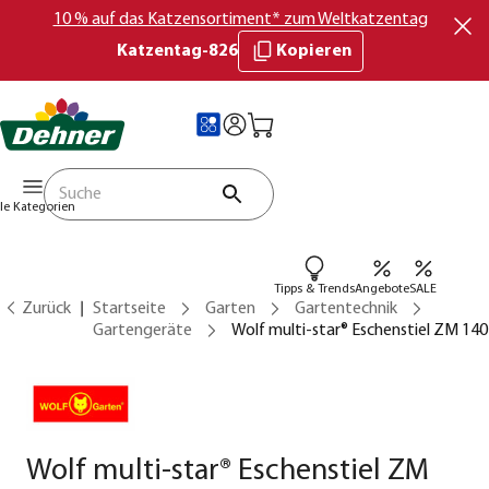
10 % auf das Katzensortiment* zum Weltkatzentag
Katzentag-826
Kopieren
lle Kategorien
Tipps & Trends
Angebote
SALE
Zurück
Startseite
Garten
Gartentechnik
Gartengeräte
Wolf multi-star® Eschenstiel ZM 140
Wolf multi-star® Eschenstiel ZM