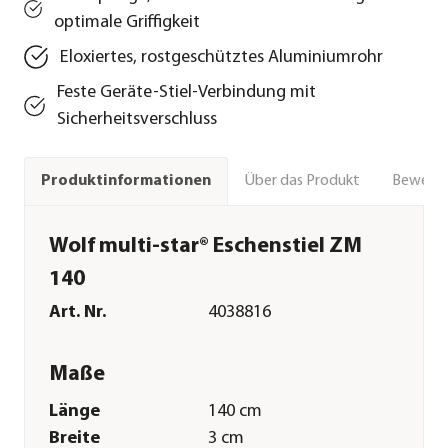
optimale Griffigkeit
Eloxiertes, rostgeschütztes Aluminiumrohr
Feste Geräte-Stiel-Verbindung mit
Sicherheitsverschluss
Über das Produkt
Bewert
Produktinformationen
Wolf multi-star® Eschenstiel ZM
140
Art. Nr.
4038816
Maße
Länge
140 cm
Breite
3 cm