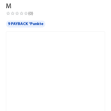
M
(
0
)
9 PAYBACK °Punkte