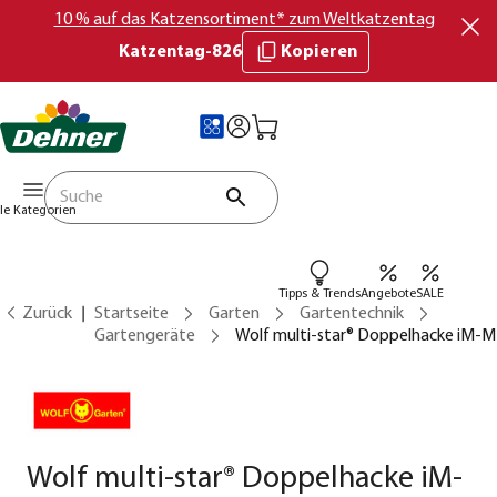
10 % auf das Katzensortiment* zum Weltkatzentag
Katzentag-826
Kopieren
lle Kategorien
Tipps & Trends
Angebote
SALE
Zurück
Startseite
Garten
Gartentechnik
Gartengeräte
Wolf multi-star® Doppelhacke iM-M
Wolf multi-star® Doppelhacke iM-