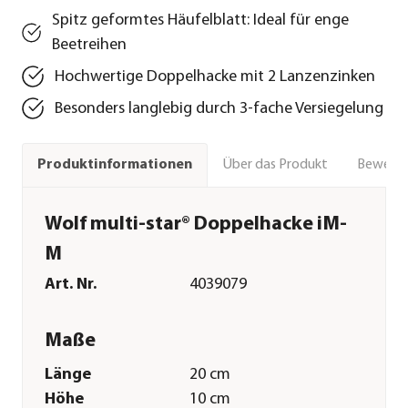
Spitz geformtes Häufelblatt: Ideal für enge
Beetreihen
Hochwertige Doppelhacke mit 2 Lanzenzinken
Besonders langlebig durch 3-fache Versiegelung
Über das Produkt
Bewert
Produktinformationen
Wolf multi-star® Doppelhacke iM-
M
Art. Nr.
4039079
Maße
Länge
20 cm
Höhe
10 cm