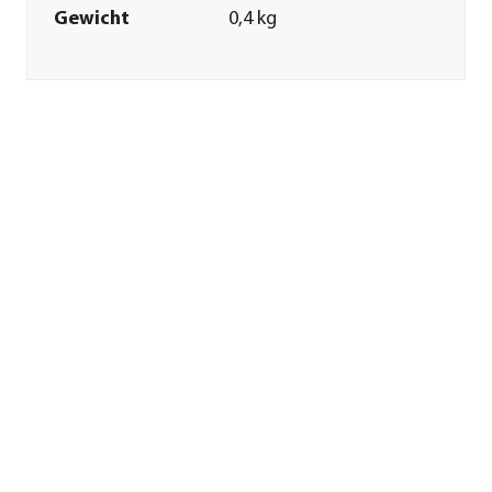
Gewicht
0,4 kg
Merkmale
Farbe
Gelb|Rot|Silber
Technische Details
Arbeitsbreite
7 cm
Sonstiges
Marke
Wolf Garten
Garantie
35 Jahr(e)
Herstellerangaben
Land
DE
Firma
Stanley Black &
Decker Deutschland
GmbH
E-Mail
wolfservice.de@sbdinc.com