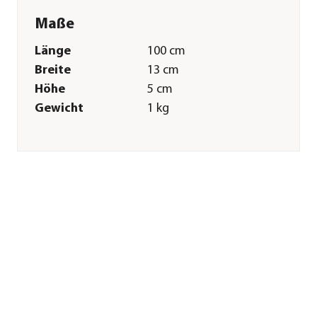
Maße
Länge
100 cm
Breite
13 cm
Höhe
5 cm
Gewicht
1 kg
Merkmale
Farbe
Rot|Silber
Materialien
Aluminium
Sonstiges
Marke
Wolf Garten
Garantie
35 Jahr(e)
Herstellerangaben
Land
DE
Firma
Stanley Black &