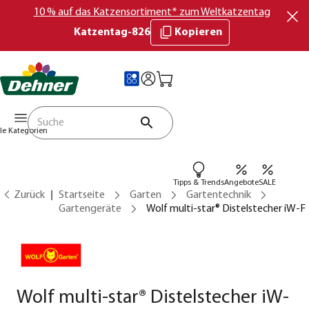
10 % auf das Katzensortiment* zum Weltkatzentag
Katzentag-826
Kopieren
lle Kategorien
Tipps & Trends
Angebote
SALE
Zurück
Startseite
Garten
Gartentechnik
Gartengeräte
Wolf multi-star® Distelstecher iW-F
Wolf multi-star® Distelstecher iW-