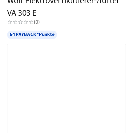
Wolf Elektrovertikutierer-/lüfter
VA 303 E
(
0
)
64 PAYBACK °Punkte