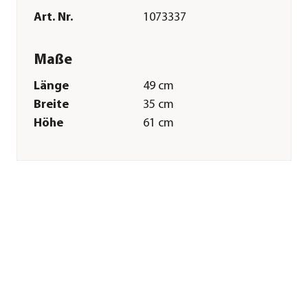
Art. Nr.
1073337
Maße
Länge
49 cm
Breite
35 cm
Höhe
61 cm
Gewicht
14 kg
Merkmale
Farbe
Gelb|Rot
Materialien
Kunststoff
Technische Details
Leistung
1300 W
Antriebsart
Elektro
Arbeitsbreite
30 cm