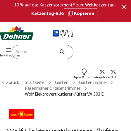
10 % auf das Katzensortiment* zum Weltkatzentag
Katzentag-826
Kopieren
lle Kategorien
Tipps & Trends
Angebote
SALE
Zurück
Startseite
Garten
Gartentechnik
Rasenmäher & Rasentrimmer
Wolf Elektrovertikutierer-/lüfter VA 303 E