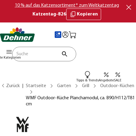
10 % auf das Katzensortiment* zum Weltkatzentag
Katzentag-826
Kopieren
lle Kategorien
Tipps & Trends
Angebote
SALE
Zurück
Startseite
Garten
Grill
Outdoor-Küchen
WMF Outdoor-Küche Planchamodul, ca. B90/H112/T81
cm