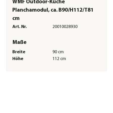
WMF Outdoor-Küche
Planchamodul, ca. B90/H112/T81
cm
Art. Nr.
20010028930
Maße
Breite
90 cm
Höhe
112 cm
Tiefe
81 cm
Gewicht
64 kg
Merkmale
Farbe
Schwarz
Materialien
Stahl
Oberfläche
Pulver-Beschichtung
Sonstiges