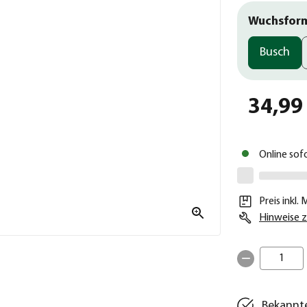
Wuchsfor
Busch
34,99
Online sof
Preis inkl.
Hinweise z
1
Bekannte