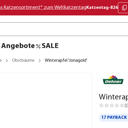
as Katzensortiment* zum Weltkatzentag
Katzentag-826
Angebote
SALE
e
Obstbäume
Winterapfel 'Jonagold'
Winterap
(
17 PAYBACK 