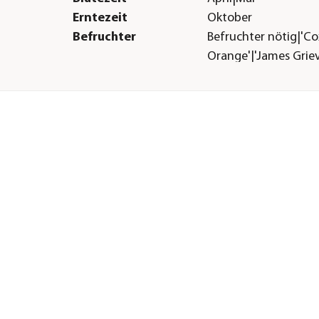
Erntezeit
Oktober
Befruchter
Befruchter nötig|'Co
Orange'|'James Grieve
Wuchsform
Busch
Besonderheiten
Insektenfreundlich
Sonstiges
Marke
Dehner
freich
Qualität
Markenqualität
um