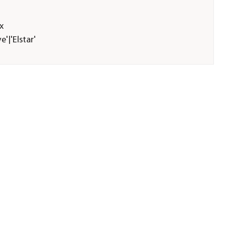
x
'|'Elstar'