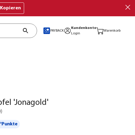
Kopieren
Kundenkonto
PAYBACK
Warenkorb
Login
fel 'Jonagold'
0
)
°Punkte