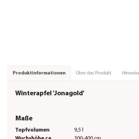
Über das Produkt
Hinweise
Produktinformationen
Winterapfel 'Jonagold'
Maße
Topfvolumen
9,5 l
Wuchshöhe ca.
300-400 cm