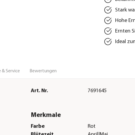
Stark wa
Hohe Ern
Ernten S
Ideal zu
 & Service
Bewertungen
Art. Nr.
7691645
Merkmale
Farbe
Rot
Blütezeit
April|Mai