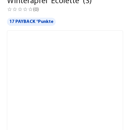
Winterapfel 'Ecolette' (S)
(
0
)
17 PAYBACK °Punkte