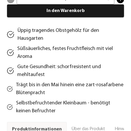
In den Warenkorb
Üppig tragendes Obstgehölz für den
Hausgarten
Süßsäuerliches, festes Fruchtfleisch mit viel
Aroma
Gute Gesundheit: schorfresistent und
mehltaufest
Trägt bis in den Mai hinein eine zart-rosafarbene
Blütenpracht
Selbstbefruchtender Kleinbaum - benötigt
keinen Befruchter
Über das Produkt
Hinweise
Produktinformationen