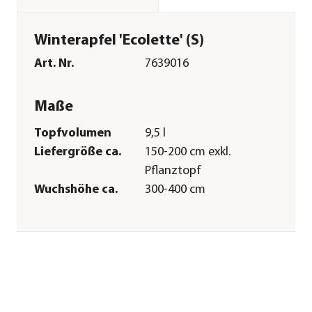
Winterapfel 'Ecolette' (S)
Art. Nr.
7639016
Maße
Topfvolumen
9,5 l
Liefergröße ca.
150-200 cm exkl.
Pflanztopf
Wuchshöhe ca.
300-400 cm
Merkmale
Farbe
Rot
Blütezeit
April|Mai
Blütenmerkmal
einfach
Erntezeit
Oktober