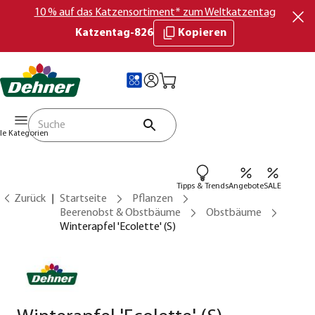
10 % auf das Katzensortiment* zum Weltkatzentag
Katzentag-826
Kopieren
lle Kategorien
Tipps & Trends
Angebote
SALE
Zurück
Startseite
Pflanzen
Beerenobst & Obstbäume
Obstbäume
Winterapfel 'Ecolette' (S)