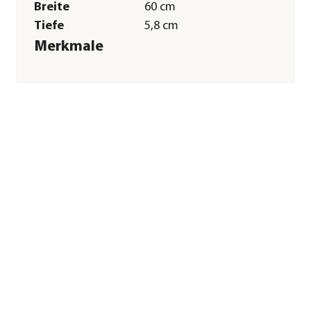
Breite
60 cm
Tiefe
5,8 cm
Merkmale
Materialien
Edelstahl
Sonstiges
Marke
Windhager
Herstellerangaben
Land
AT
Firma
Windhager
Handelsgesellschaft.m.b.H
E-Mail
office@windhager.eu
Straße
Industriestraße
Hausnummer
2
Postleitzahl
5303
Stadt
Thalgau