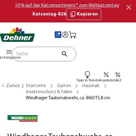
10 % auf das Katzensortiment* zum Weltkatzentag
Katzentag-826
Kopieren
lle Kategorien
Tipps & Trends
Angebote
SALE
Zurück
Startseite
Garten
Haushalt
Insektenschutz & Fallen
Windhager Taubenabwehr, ca. B60/T5,8 cm