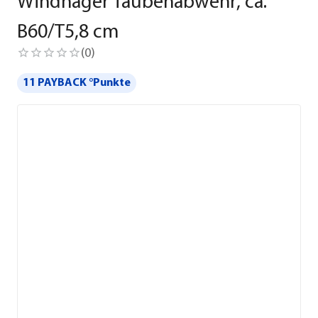
Windhager Taubenabwehr, ca.
B60/T5,8 cm
(
0
)
11 PAYBACK °Punkte