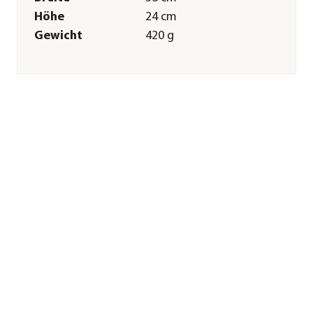
Höhe
24 cm
Gewicht
420 g
Merkmale
Farbe
Schwarz|Grün
Materialien
Kunststoff
Sonstiges
Marke
Windhager
Lieferumfang
1 Stück
Hinweis
18 Watt, 1,4 m
Netzleitung
Herstellerangaben
Land
AT
Firma
Windhager
Handelsgesellschaft.m.b.H
E-Mail
office@windhager.eu