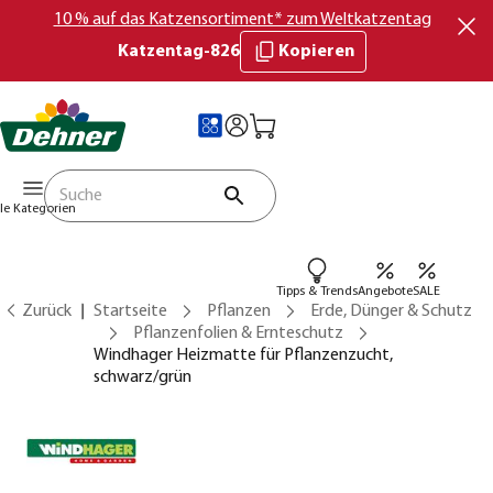
10 % auf das Katzensortiment* zum Weltkatzentag
Katzentag-826
Kopieren
lle Kategorien
Tipps & Trends
Angebote
SALE
Zurück
Startseite
Pflanzen
Erde, Dünger & Schutz
Pflanzenfolien & Ernteschutz
Windhager Heizmatte für Pflanzenzucht,
schwarz/grün