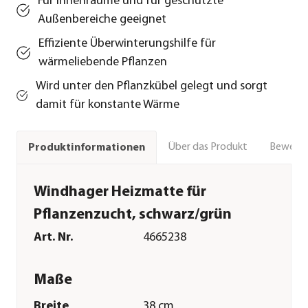
Für Innenräume und für geschützte
Außenbereiche geeignet
Effiziente Überwinterungshilfe für
wärmeliebende Pflanzen
Wird unter den Pflanzkübel gelegt und sorgt
damit für konstante Wärme
Über das Produkt
Bewert
Produktinformationen
Windhager Heizmatte für
Pflanzenzucht, schwarz/grün
Art. Nr.
4665238
Maße
Breite
38 cm