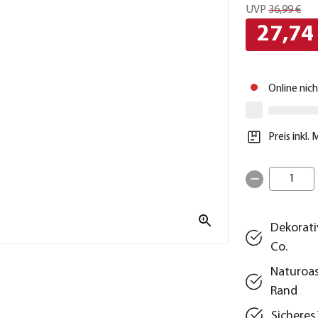
UVP
36,99 €
27,74
Online nic
Preis inkl.
1
Dekorati
Co.
Naturoas
Rand
Sicheres