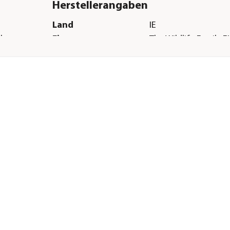
Herstellerangaben
Land
IE
ekten
Firma
The Wildlife Family E
E-Mail
info@wildlifeworld.c
Straße
Castlewood Avenue
Hausnummer
1
Postleitzahl
D06 H685
Stadt
Rathmines, Dublin 6