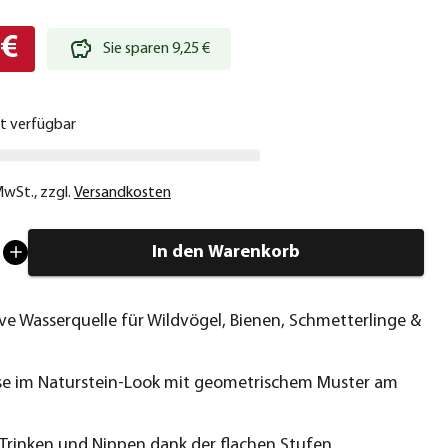
 €
Sie sparen 9,25 €
ht verfügbar
 MwSt.
,
zzgl.
Versandkosten
In den Warenkorb
ve Wasserquelle für Wildvögel, Bienen, Schmetterlinge &
e im Naturstein-Look mit geometrischem Muster am
 Trinken und Nippen dank der flachen Stufen