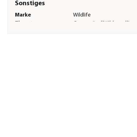
Sonstiges
Marke
Wildlife
Tierart
Gartenvögel|Wildvogel|Ins